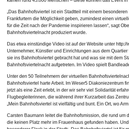
kamen rund 45.000 Menschen – diese können das Event in 
„Das Bahnhofsviertel ist ein Stadtteil mit einem besonderen 
Frankfurtern die Möglichkeit geben, zumindest einen virtu
für die Zeit nach der Pandemie inspirieren lassen“, sagt O
Bahnhofsviertelnacht produziert wurde.
Das etwa einstündige Video ist auf der Website unter http:
Unternehmer, Künstler und Einrichtungen aus dem Quartier vor
sie ins Bahnhofsviertel gebracht hat und was sie mit dem St
Bahnhofsviertelnacht aufgetreten. Im Video spielt Bandlead
Unter den 50 Teilnehmern der virtuellen Bahnhofsviertelna
Bahnhofsviertel harte Arbeit. Im Weser5 Diakoniezentrum f
jetzt als eine Zeit erlebt, in der wir sehr viel Solidarität 
Flugbegleiterinnen, die während ihrer Kurzarbeit das Zentru
„Mein Bahnhofsviertel ist vielfältig und bunt. Ein Ort, wo
Carsten Baumann leitet die Bahnhofsmission, die rund um d
die keinen Platz mehr im Frauenhaus gefunden haben. Und na