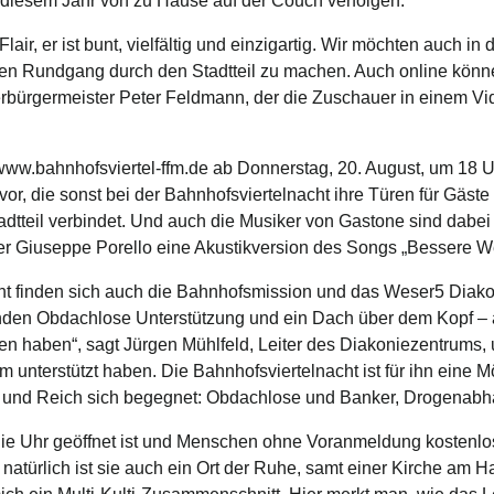
diesem Jahr von zu Hause auf der Couch verfolgen.
Flair, er ist bunt, vielfältig und einzigartig. Wir möchten auch
ellen Rundgang durch den Stadtteil zu machen. Auch online kö
berbürgermeister Peter Feldmann, der die Zuschauer in einem Vi
//www.bahnhofsviertel-ffm.de ab Donnerstag, 20. August, um 18 
, die sonst bei der Bahnhofsviertelnacht ihre Türen für Gäste öf
adtteil verbindet. Und auch die Musiker von Gastone sind dabei 
er Giuseppe Porello eine Akustikversion des Songs „Bessere Wel
cht finden sich auch die Bahnhofsmission und das Weser5 Diako
inden Obdachlose Unterstützung und ein Dach über dem Kopf – 
erfahren haben“, sagt Jürgen Mühlfeld, Leiter des Diakoniezentrums
m unterstützt haben. Die Bahnhofsviertelnacht ist für ihn eine M
 Arm und Reich sich begegnet: Obdachlose und Banker, Drogenabh
ie Uhr geöffnet ist und Menschen ohne Voranmeldung kostenlos w
türlich ist sie auch ein Ort der Ruhe, samt einer Kirche am Ha